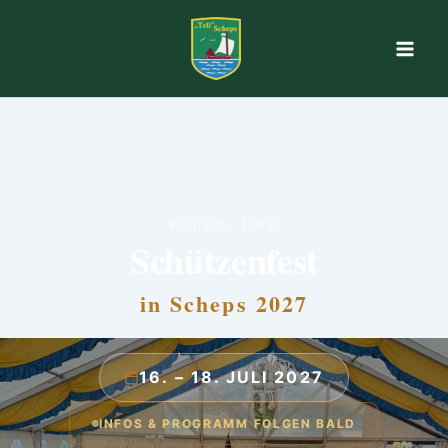
Zum
Inhalt
springen
VOLKS- UND
Schützenfest
in Scheps 2027
16. – 18. JULI 2027
INFOS & PROGRAMM FOLGEN BALD